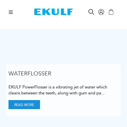
Skip
to
content
Toggle
Navigation
BETWEEN THE TEETH
BRUSH YOUR TEETH
ORAL CARE AIDS
WATERFLOSSER
EKULF PowerFlosser is a vibrating jet of water which
OTHER PRODUCTS
cleans between the teeth, along with gum and pa
...
READ MORE
FOR COMPANIES