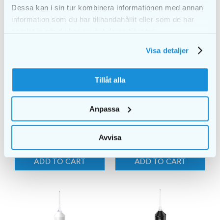
Dessa kan i sin tur kombinera informationen med annan
information som du har tillhandahållit eller som de har
samlat in när du har använt deras tjänster.
Visa detaljer
Tillåt alla
Anpassa
EKULF PowerFlosser
EKULF PowerFlosser
Cordless Water tank
€
81,00
Avvisa
€
7,60
ADD TO CART
ADD TO CART