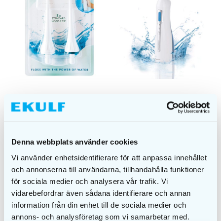
EKULF PowerFlosser
EKULF PowerFlosser
Cordless Standard
Cordless
Nozzle tip
€
58,00
€
8,00
Denna webbplats använder cookies
Vi använder enhetsidentifierare för att anpassa innehållet
ADD TO CART
ADD TO CART
och annonserna till användarna, tillhandahålla funktioner
för sociala medier och analysera vår trafik. Vi
vidarebefordrar även sådana identifierare och annan
information från din enhet till de sociala medier och
annons- och analysföretag som vi samarbetar med.