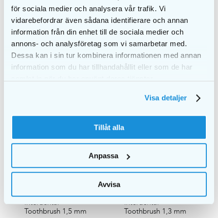
Interdental
Interdental
för sociala medier och analysera vår trafik. Vi
Toothbrush 0,45 mm
Toothbrush 1,1 mm
vidarebefordrar även sådana identifierare och annan
€
3,25
€
3,25
information från din enhet till de sociala medier och
annons- och analysföretag som vi samarbetar med.
ADD TO CART
ADD TO CART
Dessa kan i sin tur kombinera informationen med annan
information som du har tillhandahållit eller som de har
samlat in när du har använt deras tjänster.
Visa detaljer
Tillåt alla
Anpassa
Avvisa
EKULF pH
EKULF pH
Interdental
Interdental
Toothbrush 1,5 mm
Toothbrush 1,3 mm