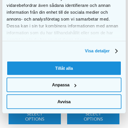
vidarebefordrar även sådana identifierare och annan
information från din enhet till de sociala medier och
annons- och analysföretag som vi samarbetar med.
Dessa kan i sin tur kombinera informationen med annan
information som du har tillhandahållit eller som de har
samlat in när du har använt deras tjänster.
Visa detaljer
Tillåt alla
Anpassa
Dr. Barman’s
Dr. Barman’s
SuperBrush Junior
SuperBrush kids
€
3,15
€
3,15
Avvisa
SELECT
SELECT
OPTIONS
OPTIONS