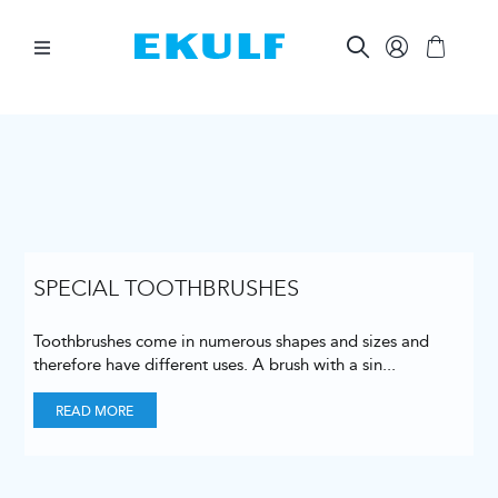
Skip
to
content
Toggle
Navigation
BETWEEN THE TEETH
BRUSH YOUR TEETH
ORAL CARE AIDS
SPECIAL TOOTHBRUSHES
Toothbrushes come in numerous shapes and sizes and
OTHER PRODUCTS
therefore have different uses. A brush with a sin
...
READ MORE
FOR COMPANIES