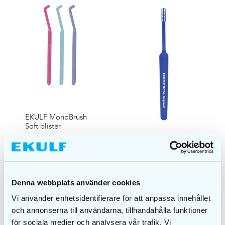
EKULF MonoBrush
Soft blister
€
1,60
EKULF Ortho Implant
Brush, cellophane
€
2,25
Denna webbplats använder cookies
SELECT
OPTIONS
ADD TO CART
Vi använder enhetsidentifierare för att anpassa innehållet
och annonserna till användarna, tillhandahålla funktioner
för sociala medier och analysera vår trafik. Vi