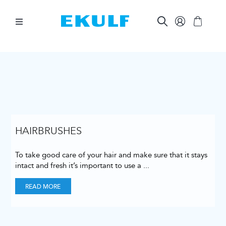
Skip
to
content
Toggle
Navigation
BETWEEN THE TEETH
BRUSH YOUR TEETH
ORAL CARE AIDS
HAIRBRUSHES
To take good care of your hair and make sure that it stays
OTHER PRODUCTS
intact and fresh it’s important to use a
...
READ MORE
FOR COMPANIES