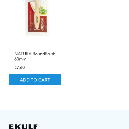
NATURA RoundBrush
60mm
€
7,60
ADD TO CART