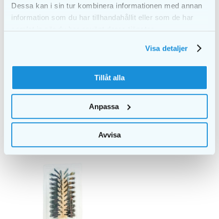
Dessa kan i sin tur kombinera informationen med annan
information som du har tillhandahållit eller som de har
samlat in när du har använt deras tjänster.
Visa detaljer
Tillåt alla
EKULF Hair comb 15
NATURA RoundBrush
cm
40mm
Anpassa
€
4,40
€
6,50
ADD TO CART
ADD TO CART
Avvisa