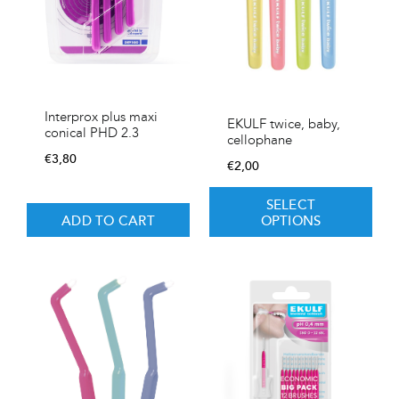
Interprox plus maxi
EKULF twice, baby,
conical PHD 2.3
cellophane
€
3,80
€
2,00
SELECT
ADD TO CART
OPTIONS