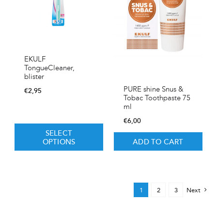
EKULF
TongueCleaner,
blister
PURE shine Snus &
€
2,95
Tobac Toothpaste 75
ml
€
6,00
SELECT
OPTIONS
ADD TO CART
1
2
3
Next