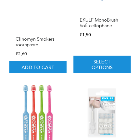
EKULF MonoBrush
Soft cellophane
€
1,50
Clinomyn Smokers
toothpaste
€
2,60
SELECT
ADD TO CART
OPTIONS