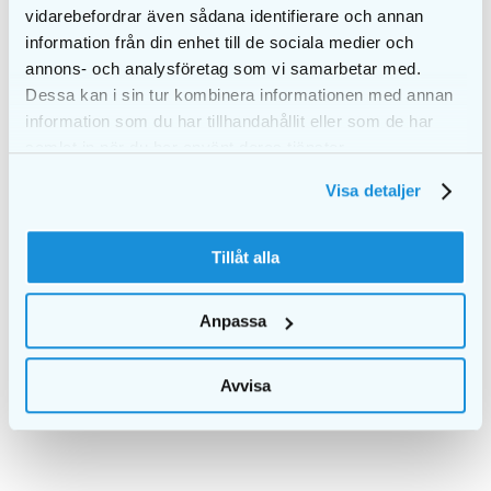
vidarebefordrar även sådana identifierare och annan
information från din enhet till de sociala medier och
annons- och analysföretag som vi samarbetar med.
Dessa kan i sin tur kombinera informationen med annan
information som du har tillhandahållit eller som de har
samlat in när du har använt deras tjänster.
Visa detaljer
Tillåt alla
EKULF pH 0,60mm
EKULF pH 0,70mm
Anpassa
bulk
bulk
Avvisa
DETAILS
DETAILS