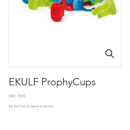
EKULF ProphyCups
SKU:
7010
Be the first to leave a review.