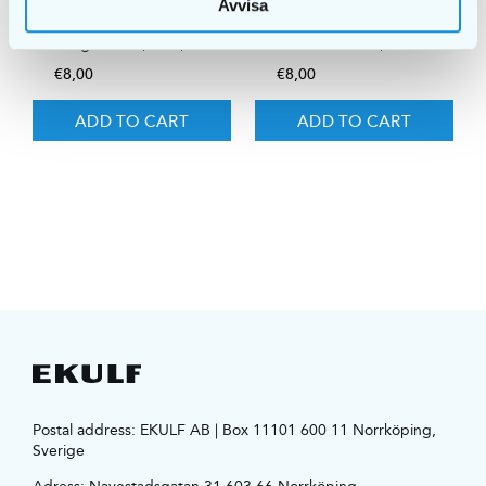
Avvisa
EKULF PowerFlosser
EKULF PowerFlosser
Tongue Scraper tip
Orthodontic tip
€
8,00
€
8,00
ADD TO CART
ADD TO CART
Postal address: EKULF AB | Box 11101 600 11 Norrköping,
Sverige