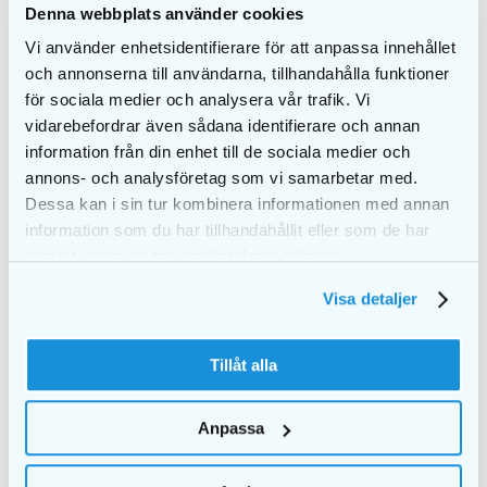
Denna webbplats använder cookies
EKULF PowerFlosser
EKULF PowerFlosser
Standard Nozzle tip
Vi använder enhetsidentifierare för att anpassa innehållet
€
81,00
€
8,00
och annonserna till användarna, tillhandahålla funktioner
för sociala medier och analysera vår trafik. Vi
ADD TO CART
ADD TO CART
vidarebefordrar även sådana identifierare och annan
information från din enhet till de sociala medier och
annons- och analysföretag som vi samarbetar med.
Dessa kan i sin tur kombinera informationen med annan
information som du har tillhandahållit eller som de har
samlat in när du har använt deras tjänster.
Visa detaljer
Tillåt alla
Anpassa