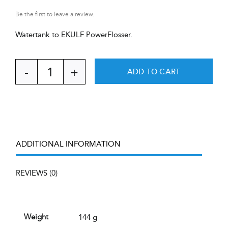
Be the first to leave a review.
Watertank to EKULF PowerFlosser.
ADD TO CART
Watertank
-
sparepart
to
PowerFlosser
quantity
ADDITIONAL INFORMATION
REVIEWS (0)
144 g
Weight