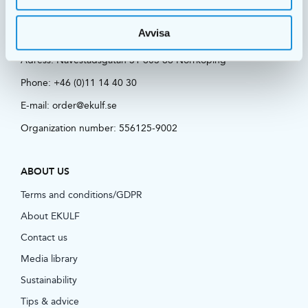
Postal address: EKULF AB | Box 11101 600 11 Norrköping,
Avvisa
Sverige
Adress:
Navestadsgatan 31 603 66 Norrköping
Phone:
+46 (0)11 14 40 30
E-mail:
order@ekulf.se
Organization number: 556125-9002
ABOUT US
Terms and conditions/GDPR
About EKULF
Contact us
Media library
Sustainability
Tips & advice