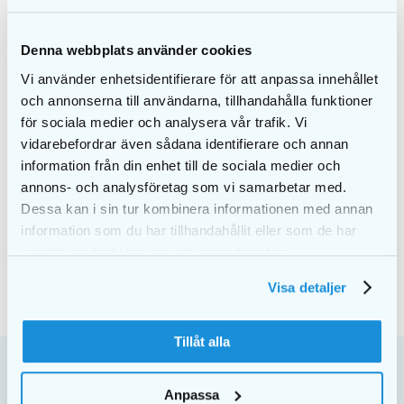
Denna webbplats använder cookies
Vi använder enhetsidentifierare för att anpassa innehållet
och annonserna till användarna, tillhandahålla funktioner
för sociala medier och analysera vår trafik. Vi
vidarebefordrar även sådana identifierare och annan
EKULF RiserFloss 200
EKULF BeTweeners
information från din enhet till de sociala medier och
m Clinicbox
dental floss clip –
annons- och analysföretag som vi samarbetar med.
offer
Dessa kan i sin tur kombinera informationen med annan
information som du har tillhandahållit eller som de har
DETAILS
DETAILS
samlat in när du har använt deras tjänster.
Visa detaljer
Tillåt alla
Anpassa